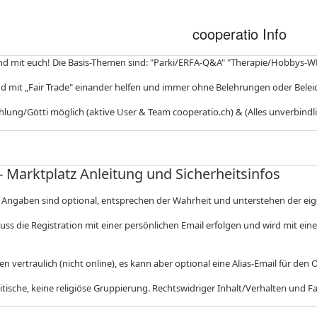
cooperatio Info
 und mit euch! Die Basis-Themen sind: "Parki/ERFA-Q&A" "Therapie/Hobbys-W
und mit „Fair Trade" einander helfen und immer ohne Belehrungen oder Bele
hlung/Götti möglich (aktive User & Team cooperatio.ch) & (Alles unverbind
- Marktplatz Anleitung und Sicherheitsinfos
le Angaben sind optional, entsprechen der Wahrheit und unterstehen der e
 die Registration mit einer persönlichen Email erfolgen und wird mit einer
nen vertraulich (nicht online), es kann aber optional eine Alias-Email für d
itische, keine religiöse Gruppierung. Rechtswidriger Inhalt/Verhalten und Fak